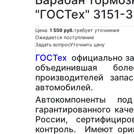
"ГОСТех" 3151-
Цена:
1 559 руб.
требует уточнения
Ожидается поступление
Задать вопрос
Уточнить цену
ГОСТех
официально зар
объединившая бол
производителей запа
автомобилей.
Автокомпоненты по
гарантированного кач
России, сертифициро
контроль. Имеют ори