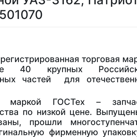
3501070
егистрированная торговая мар
ее 40 крупных Российс
сных частей для отечествен
д маркой ГОСТех – запча
ества по низкой цене. Выпущен
ваны, прошли многоступенча
гинальную фирменную упаковк