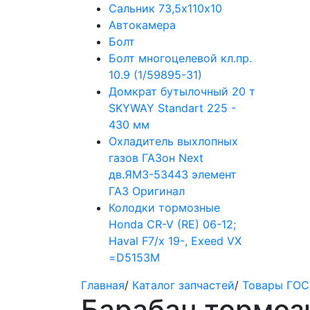
Сальник 73,5х110х10
Автокамера
Болт
Болт многоцелевой кл.пр.
10.9 (1/59895-31)
Домкрат бутылочный 20 т
SKYWAY Standart 225 -
430 мм
Охладитель выхлопных
газов ГАЗон Next
дв.ЯМЗ-53443 элемент
ГАЗ Оригинал
Колодки тормозные
Honda CR-V (RE) 06-12;
Haval F7/x 19-, Exeed VX
=D5153M
Главная
/
Каталог запчастей
/
Товары ГОС
Барабан тормоз