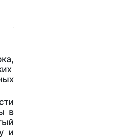
ка,
ких
ных
сти
ы в
тый
у и