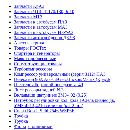
Запчасти КрАЗ
Запчасти ЧТЗ -Т-170/130, Б-10
Запчасти МТЗ
Запчасти к автобусам ПАЗ
Запчасти к автобусам МАЗ
Запчасти к автобусам НЕФАЗ
Запчасти автогрейдеров ДЗ-98
Автоэлектрика
Товары ГОСТех
Стартера и генераторы
Маяки проблесковые
Сопутствующие товары
Турбокомпрессоры
Компрессор универсальный (серия 3112) ПАЗ
Генератор 90A Accent/Getz/Tucson/Matrix (Крауф
Шестерня бортовой передачи z=49
Лист рессоры задней №3
Вкладыши шатунные ЗМЗ-402 (0,25)
Патрубок регулировки хол. хода ГАЗель бизнес дв.
УМЗ-4213,4216 силикон (к-т 2 шт.)
Свеча Bosch Stihl 7546 WSP6F
Трубка
Трубка
Фильтр топливный