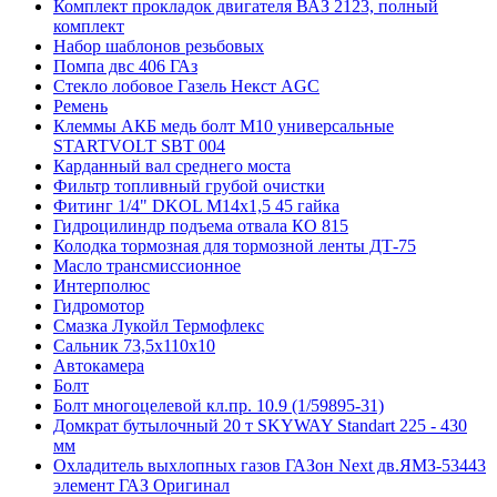
Комплект прокладок двигателя ВАЗ 2123, полный
комплект
Набор шаблонов резьбовых
Помпа двс 406 ГАз
Стекло лобовое Газель Некст AGC
Ремень
Клеммы АКБ медь болт М10 универсальные
STARTVOLT SBT 004
Карданный вал среднего моста
Фильтр топливный грубой очистки
Фитинг 1/4" DKOL M14х1,5 45 гайка
Гидроцилиндр подъема отвала КО 815
Колодка тормозная для тормозной ленты ДТ-75
Масло трансмиссионное
Интерполюс
Гидромотор
Смазка Лукойл Термофлекс
Сальник 73,5х110х10
Автокамера
Болт
Болт многоцелевой кл.пр. 10.9 (1/59895-31)
Домкрат бутылочный 20 т SKYWAY Standart 225 - 430
мм
Охладитель выхлопных газов ГАЗон Next дв.ЯМЗ-53443
элемент ГАЗ Оригинал