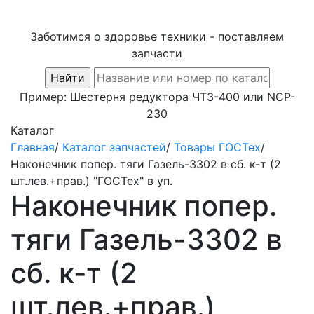
Заботимся о здоровье техники - поставляем
запчасти
Пример:
Шестерня редуктора ЧТЗ-400
или
NCP-
230
Каталог
Главная
/
Каталог запчастей
/
Товары ГОСТех
/
Наконечник попер. тяги Газель-3302 в сб. к-т (2
шт.лев.+прав.) "ГОСТех" в уп.
Наконечник попер.
тяги Газель-3302 в
сб. к-т (2
шт.лев.+прав.)