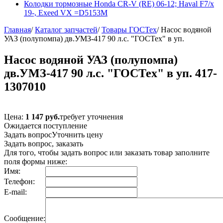
Колодки тормозные Honda CR-V (RE) 06-12; Haval F7/x
19-, Exeed VX =D5153M
Главная
/
Каталог запчастей
/
Товары ГОСТех
/
Насос водяной
УАЗ (полупомпа) дв.УМЗ-417 90 л.с. "ГОСТех" в уп.
Насос водяной УАЗ (полупомпа)
дв.УМЗ-417 90 л.с. "ГОСТех" в уп. 417-
1307010
Цена:
1 147 руб.
требует уточнения
Ожидается поступление
Задать вопрос
Уточнить цену
Задать вопрос, заказать
Для того, чтобы задать вопрос или заказать товар заполните
поля формы ниже:
Имя:
Телефон:
E-mail:
Сообщение: