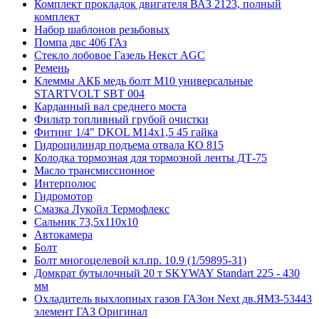
Комплект прокладок двигателя ВАЗ 2123, полный
комплект
Набор шаблонов резьбовых
Помпа двс 406 ГАз
Стекло лобовое Газель Некст AGC
Ремень
Клеммы АКБ медь болт М10 универсальные
STARTVOLT SBT 004
Карданный вал среднего моста
Фильтр топливный грубой очистки
Фитинг 1/4" DKOL M14х1,5 45 гайка
Гидроцилиндр подъема отвала КО 815
Колодка тормозная для тормозной ленты ДТ-75
Масло трансмиссионное
Интерполюс
Гидромотор
Смазка Лукойл Термофлекс
Сальник 73,5х110х10
Автокамера
Болт
Болт многоцелевой кл.пр. 10.9 (1/59895-31)
Домкрат бутылочный 20 т SKYWAY Standart 225 - 430
мм
Охладитель выхлопных газов ГАЗон Next дв.ЯМЗ-53443
элемент ГАЗ Оригинал