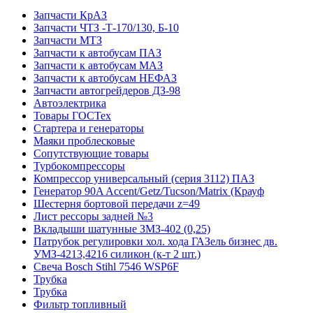
Запчасти КрАЗ
Запчасти ЧТЗ -Т-170/130, Б-10
Запчасти МТЗ
Запчасти к автобусам ПАЗ
Запчасти к автобусам МАЗ
Запчасти к автобусам НЕФАЗ
Запчасти автогрейдеров ДЗ-98
Автоэлектрика
Товары ГОСТех
Стартера и генераторы
Маяки проблесковые
Сопутствующие товары
Турбокомпрессоры
Компрессор универсальный (серия 3112) ПАЗ
Генератор 90A Accent/Getz/Tucson/Matrix (Крауф
Шестерня бортовой передачи z=49
Лист рессоры задней №3
Вкладыши шатунные ЗМЗ-402 (0,25)
Патрубок регулировки хол. хода ГАЗель бизнес дв.
УМЗ-4213,4216 силикон (к-т 2 шт.)
Свеча Bosch Stihl 7546 WSP6F
Трубка
Трубка
Фильтр топливный