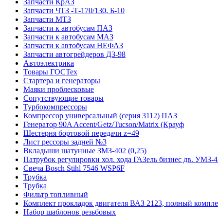
Запчасти КрАЗ
Запчасти ЧТЗ -Т-170/130, Б-10
Запчасти МТЗ
Запчасти к автобусам ПАЗ
Запчасти к автобусам МАЗ
Запчасти к автобусам НЕФАЗ
Запчасти автогрейдеров ДЗ-98
Автоэлектрика
Товары ГОСТех
Стартера и генераторы
Маяки проблесковые
Сопутствующие товары
Турбокомпрессоры
Компрессор универсальный (серия 3112) ПАЗ
Генератор 90A Accent/Getz/Tucson/Matrix (Крауф
Шестерня бортовой передачи z=49
Лист рессоры задней №3
Вкладыши шатунные ЗМЗ-402 (0,25)
Патрубок регулировки хол. хода ГАЗель бизнес дв. УМЗ-42
Свеча Bosch Stihl 7546 WSP6F
Трубка
Трубка
Фильтр топливный
Комплект прокладок двигателя ВАЗ 2123, полный компле
Набор шаблонов резьбовых