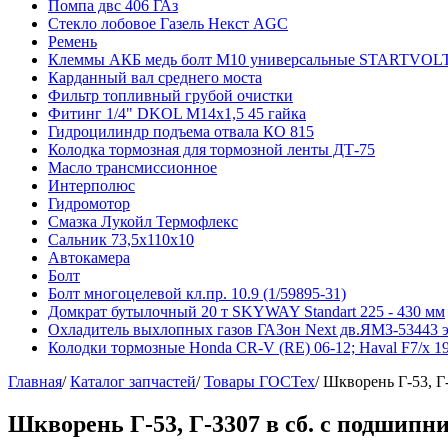
Помпа двс 406 ГАз
Стекло лобовое Газель Некст AGC
Ремень
Клеммы АКБ медь болт М10 универсальные STARTVOLT
Карданный вал среднего моста
Фильтр топливный грубой очистки
Фитинг 1/4" DKOL M14х1,5 45 гайка
Гидроцилиндр подъема отвала КО 815
Колодка тормозная для тормозной ленты ДТ-75
Масло трансмиссионное
Интерполюс
Гидромотор
Смазка Лукойл Термофлекс
Сальник 73,5х110х10
Автокамера
Болт
Болт многоцелевой кл.пр. 10.9 (1/59895-31)
Домкрат бутылочный 20 т SKYWAY Standart 225 - 430 мм
Охладитель выхлопных газов ГАЗон Next дв.ЯМЗ-53443 
Колодки тормозные Honda CR-V (RE) 06-12; Haval F7/x 
Главная
/
Каталог запчастей
/
Товары ГОСТех
/
Шкворень Г-53, Г
Шкворень Г-53, Г-3307 в сб. с подшипн