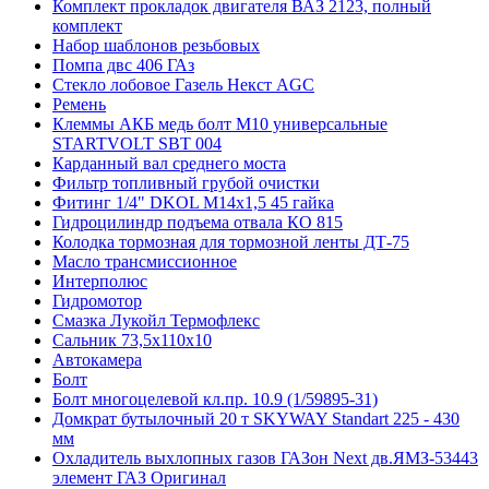
Комплект прокладок двигателя ВАЗ 2123, полный
комплект
Набор шаблонов резьбовых
Помпа двс 406 ГАз
Стекло лобовое Газель Некст AGC
Ремень
Клеммы АКБ медь болт М10 универсальные
STARTVOLT SBT 004
Карданный вал среднего моста
Фильтр топливный грубой очистки
Фитинг 1/4" DKOL M14х1,5 45 гайка
Гидроцилиндр подъема отвала КО 815
Колодка тормозная для тормозной ленты ДТ-75
Масло трансмиссионное
Интерполюс
Гидромотор
Смазка Лукойл Термофлекс
Сальник 73,5х110х10
Автокамера
Болт
Болт многоцелевой кл.пр. 10.9 (1/59895-31)
Домкрат бутылочный 20 т SKYWAY Standart 225 - 430
мм
Охладитель выхлопных газов ГАЗон Next дв.ЯМЗ-53443
элемент ГАЗ Оригинал