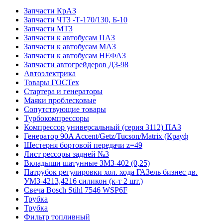
Запчасти КрАЗ
Запчасти ЧТЗ -Т-170/130, Б-10
Запчасти МТЗ
Запчасти к автобусам ПАЗ
Запчасти к автобусам МАЗ
Запчасти к автобусам НЕФАЗ
Запчасти автогрейдеров ДЗ-98
Автоэлектрика
Товары ГОСТех
Стартера и генераторы
Маяки проблесковые
Сопутствующие товары
Турбокомпрессоры
Компрессор универсальный (серия 3112) ПАЗ
Генератор 90A Accent/Getz/Tucson/Matrix (Крауф
Шестерня бортовой передачи z=49
Лист рессоры задней №3
Вкладыши шатунные ЗМЗ-402 (0,25)
Патрубок регулировки хол. хода ГАЗель бизнес дв.
УМЗ-4213,4216 силикон (к-т 2 шт.)
Свеча Bosch Stihl 7546 WSP6F
Трубка
Трубка
Фильтр топливный