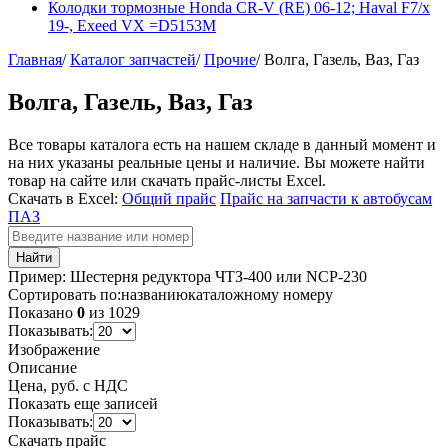
Колодки тормозные Honda CR-V (RE) 06-12; Haval F7/x
19-, Exeed VX =D5153M
Главная
/
Каталог запчастей
/
Прочие
/
Волга, Газель, Ваз, Газ
Волга, Газель, Ваз, Газ
Все товары каталога есть на нашем складе в данный момент и
на них указаны реальные цены и наличие. Вы можете найти
товар на сайте или скачать прайс-листы Excel.
Скачать в Excel:
Общий прайс
Прайс на запчасти к автобусам
ПАЗ
Пример:
Шестерня редуктора ЧТЗ-400
или
NCP-230
Сортировать по:
названию
каталожному номеру
Показано
0
из
1029
Показывать:
Изображение
Описание
Цена, руб. с НДС
Показать еще записей
Показывать:
Скачать прайс