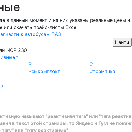
ные
де в данный момент и на них указаны реальные цены и
е или скачать прайс-листы Excel.
запчасти к автобусам ПАЗ
ли
NCP-230
тивные ”
Р
С
Ремкомплект
Стремянка
га
тивную называют "реактивная тяга" или "тяга реактив
ния в текст этой страницы, то Яндекс и Гугл не покаж
тягу" или "тягу реактивную" .