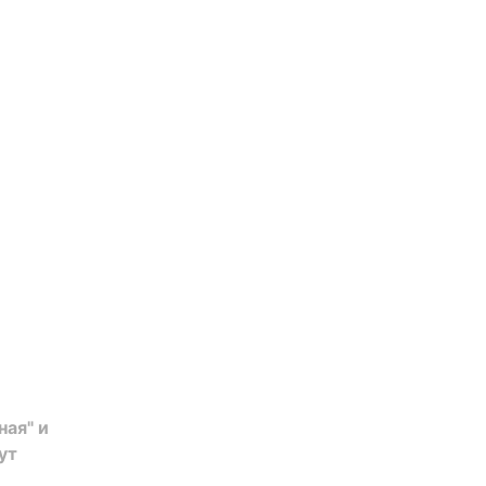
ная" и
ут