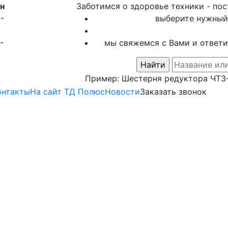
н
Заботимся о здоровье техники - по
-
выберите нужный 
-
мы свяжемся с Вами и ответи
Пример:
Шестерня редуктора ЧТЗ
онтакты
На сайт ТД Полюс
Новости
Заказать звонок