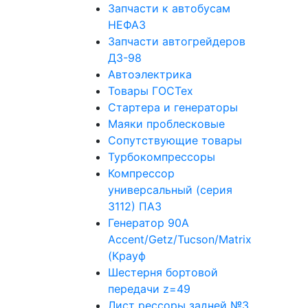
Запчасти к автобусам
НЕФАЗ
Запчасти автогрейдеров
ДЗ-98
Автоэлектрика
Товары ГОСТех
Стартера и генераторы
Маяки проблесковые
Сопутствующие товары
Турбокомпрессоры
Компрессор
универсальный (серия
3112) ПАЗ
Генератор 90A
Accent/Getz/Tucson/Matrix
(Крауф
Шестерня бортовой
передачи z=49
Лист рессоры задней №3