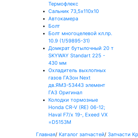
Термофлекс
Сальник 73,5х110х10
Автокамера
Болт
Болт многоцелевой кл.пр.
10.9 (1/59895-31)
Домкрат бутылочный 20 т
SKYWAY Standart 225 -
430 мм
Охладитель выхлопных
газов ГАЗон Next
дв.ЯМЗ-53443 элемент
ГАЗ Оригинал
Колодки тормозные
Honda CR-V (RE) 06-12;
Haval F7/x 19-, Exeed VX
=D5153M
Главная
/
Каталог запчастей
/
Запчасти К