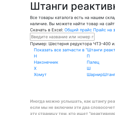
Штанги реактив
Все товары каталога есть на нашем скла
наличие. Вы можете найти товар на сайт
Скачать в Excel:
Общий прайс
Прайс на 
Пример:
Шестерня редуктора ЧТЗ-400
и
Показать все запчасти в “Штанги реак
Н
П
Наконечник
Палец
Х
Ш
Хомут
Шарнир
Штан
Иногда можно услышать, как штангу реак
если мы не включим эти два словосочета
эту страницу тем, кто ищет "реактивную 